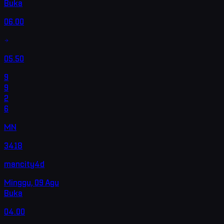
Buka
06.00
05.50
9
9
2
6
MN
3418
mancity4d
Minggu, 09 Agu
Buka
04.00