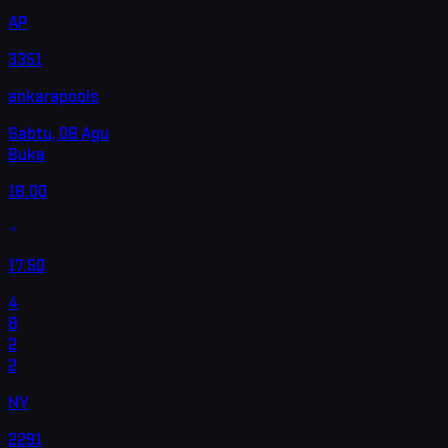
AP
3351
ankarapools
Sabtu, 08 Agu
Buka
18.00
17.50
4
8
2
2
NY
2291