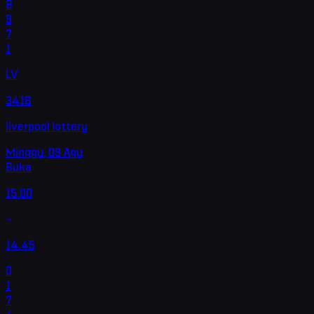
8
9
7
1
LV
3418
liverpool lottery
Minggu, 09 Agu
Buka
15.00
14.45
0
1
7