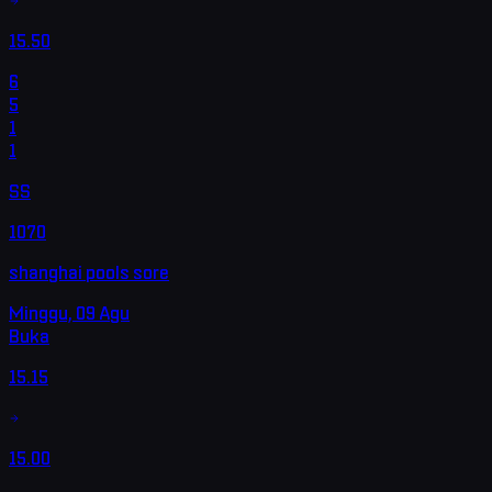
15.50
6
5
1
1
SS
1070
shanghai pools sore
Minggu, 09 Agu
Buka
15.15
15.00