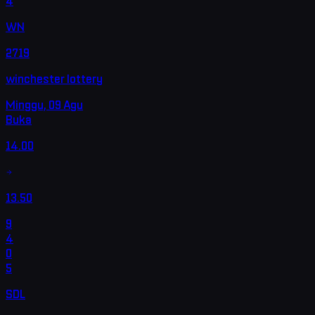
4
WN
2719
winchester lottery
Minggu, 09 Agu
Buka
14.00
13.50
9
4
0
5
SDL