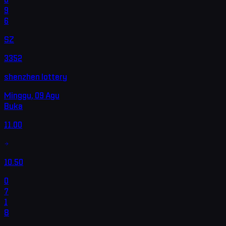
9
6
SZ
3352
shenzhen lottery
Minggu, 09 Agu
Buka
11.00
10.50
0
7
1
8