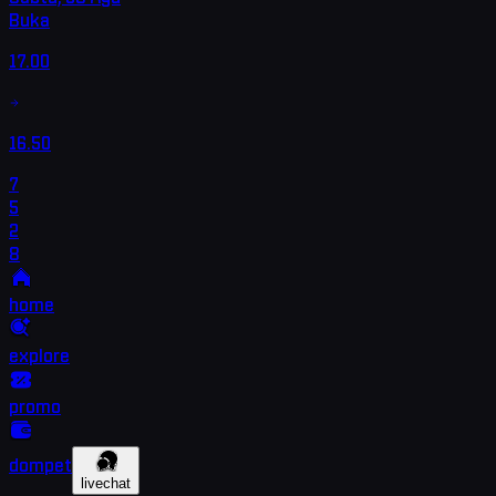
Buka
17.00
16.50
7
5
2
8
home
explore
promo
dompet
livechat