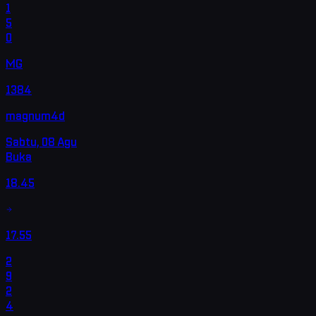
1
5
0
MG
1384
magnum4d
Sabtu, 08 Agu
Buka
18.45
17.55
2
9
2
4