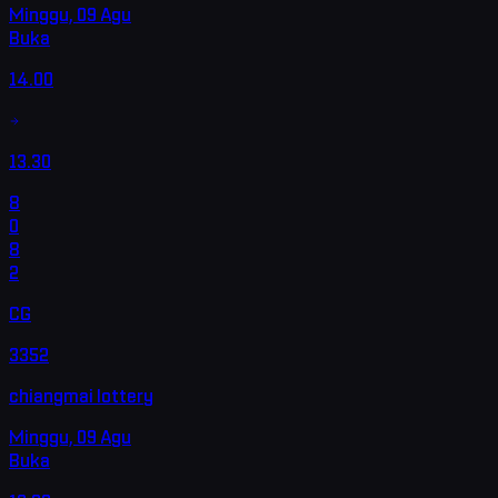
Minggu, 09 Agu
Buka
14.00
13.30
8
0
8
2
CG
3352
chiangmai lottery
Minggu, 09 Agu
Buka