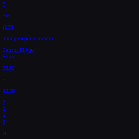
7
SM
1070
shanghai pools malam
Sabtu, 08 Agu
Buka
23.15
23.00
7
0
4
2
FL