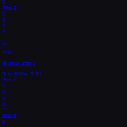
0
Prize
3
5
8
2
2
FL
2715
florence lottery
Rabu, 05 Agu
22.00
Prize
1
5
8
5
0
Prize
2
2