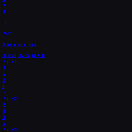
2
9
FL
2717
florence lottery
Jumat, 07 Agu
22.01
Prize
1
0
4
2
1
Prize
2
2
3
8
5
Prize
3