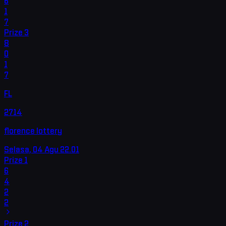
6
1
7
Prize
3
8
0
1
7
FL
2714
florence lottery
Selasa, 04 Agu
22.01
Prize
1
6
4
2
2
Prize
2