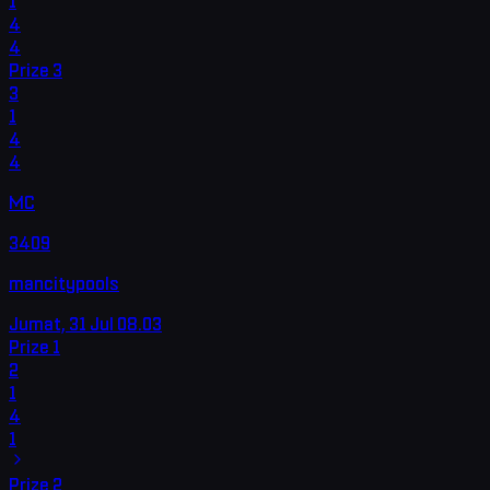
1
4
4
Prize
3
3
1
4
4
MC
3409
mancitypools
Jumat, 31 Jul
08.03
Prize
1
2
1
4
1
Prize
2