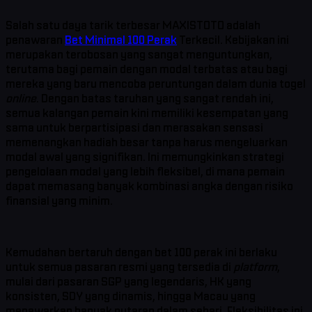
Salah satu daya tarik terbesar MAXISTOTO adalah
penawaran
Bet Minimal 100 Perak
Terkecil
. Kebijakan ini
merupakan terobosan yang sangat menguntungkan,
terutama bagi pemain dengan modal terbatas atau bagi
mereka yang baru mencoba peruntungan dalam dunia togel
online
. Dengan batas taruhan yang sangat rendah ini,
semua kalangan pemain kini memiliki kesempatan yang
sama untuk berpartisipasi dan merasakan sensasi
memenangkan hadiah besar tanpa harus mengeluarkan
modal awal yang signifikan. Ini memungkinkan strategi
pengelolaan modal yang lebih fleksibel, di mana pemain
dapat memasang banyak kombinasi angka dengan risiko
finansial yang minim.
Kemudahan bertaruh dengan bet 100 perak ini berlaku
untuk semua pasaran resmi yang tersedia di
platform
,
mulai dari pasaran SGP yang legendaris, HK yang
konsisten, SDY yang dinamis, hingga Macau yang
menawarkan banyak putaran dalam sehari. Fleksibilitas ini