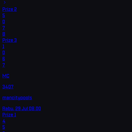
Prize
2
5
0
7
8
Prize
3
1
0
6
7
MC
3407
mancitypools
Rabu, 29 Jul
08.00
Prize
1
4
5