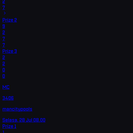
2
7
Prize
2
9
2
7
7
Prize
3
2
2
0
0
MC
3406
mancitypools
Selasa, 28 Jul
08.00
Prize
1
1