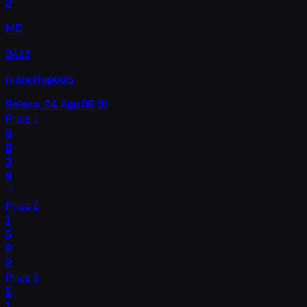
2
MC
3413
mancitypools
Selasa, 04 Agu
08.01
Prize
1
8
0
3
9
Prize
2
1
5
2
2
Prize
3
5
1