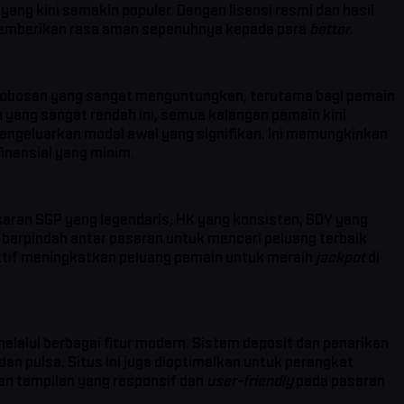
ng kini semakin populer. Dengan lisensi resmi dan hasil
, memberikan rasa aman sepenuhnya kepada para
bettor
.
terobosan yang sangat menguntungkan, terutama bagi pemain
 yang sangat rendah ini, semua kalangan pemain kini
ngeluarkan modal awal yang signifikan. Ini memungkinkan
inansial yang minim.
asaran SGP yang legendaris, HK yang konsisten, SDY yang
berpindah antar pasaran untuk mencari peluang terbaik
ektif meningkatkan peluang pemain untuk meraih
jackpot
di
alui berbagai fitur modern. Sistem deposit dan penarikan
 dan pulsa. Situs ini juga dioptimalkan untuk perangkat
an tampilan yang responsif dan
user-friendly
pada pasaran