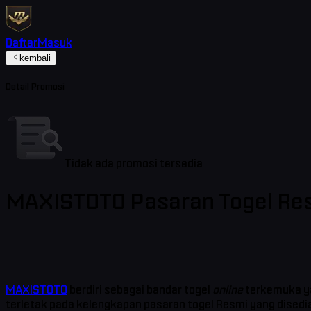
Daftar
Masuk
kembali
Detail Promosi
Tidak ada promosi tersedia
MAXISTOTO Pasaran Togel Res
MAXISTOTO
berdiri sebagai bandar togel
online
terkemuka ya
terletak pada kelengkapan pasaran togel
Resmi
yang dised