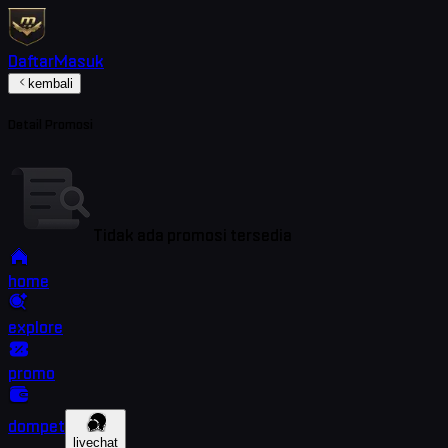
Daftar
Masuk
kembali
Detail Promosi
Tidak ada promosi tersedia
home
explore
promo
dompet
livechat