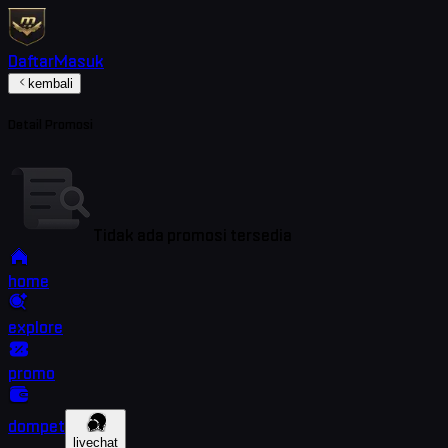
Daftar
Masuk
kembali
Detail Promosi
Tidak ada promosi tersedia
home
explore
promo
dompet
livechat