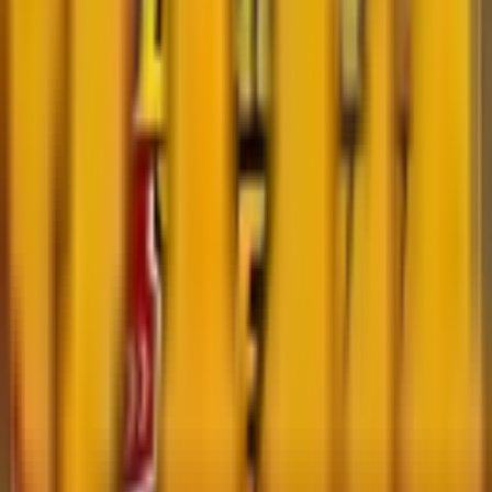
Selain menawarkan bet minimal yang sangat terjangkau,
MAXISTOTO juga mendukung pengalaman bermain yang
efisien melalui berbagai fitur modern. Sistem deposit dan
penarikan dirancang untuk berjalan cepat dan aman,
didukung oleh beragam metode pembayaran termasuk
transfer bank,
e-wallet
, dan pulsa. Situs ini juga
dioptimalkan untuk perangkat seluler, memastikan bahwa
pemain dapat memasang taruhan bet 100 perak mereka
kapan saja, bahkan saat
mobile
, dengan tampilan yang
responsif dan
user-friendly
pada pasaran favorit mereka.
Secara keseluruhan,
MAXISTOTO
telah berhasil
menciptakan
platform
togel
online
yang inklusif dan
sangat menguntungkan. Dengan kombinasi Pasaran Togel
Resmi SGP HK SDY Macau yang lengkap dan kebijakan
Bet
Minimal 100 Perak Terkecil
, MAXISTOTO menjadi pilihan tak
tertandingi bagi pemain yang mencari peluang menang
tinggi dengan modal yang efisien. Segera bergabung dan