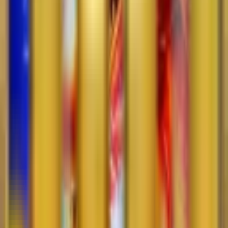
yang memprioritaskan keberagaman dan aksesibilitas bagi
seluruh penggemar taruhan angka. Keunggulan utamanya
terletak pada kelengkapan pasaran togel
Resmi
yang
disediakan, mencakup semua
market
terbesar dan paling
diminati di Asia. Para pemain dapat dengan mudah
menemukan Pasaran Togel Singapore (SGP), Pasaran
Togel Hongkong (HK), Pasaran Togel Sydney (SDY), hingga
Pasaran Togel Macau yang kini semakin populer. Dengan
lisensi resmi dan hasil
live draw
yang terintegrasi,
MAXISTOTO menjamin bahwa setiap hasil keluaran angka
adalah valid, adil, dan transparan, memberikan rasa aman
sepenuhnya kepada para
bettor
.
Salah satu daya tarik terbesar MAXISTOTO adalah
penawaran
Bet Minimal 100 Perak
Terkecil
. Kebijakan ini
merupakan terobosan yang sangat menguntungkan,
terutama bagi pemain dengan modal terbatas atau bagi
mereka yang baru mencoba peruntungan dalam dunia togel
online
. Dengan batas taruhan yang sangat rendah ini,