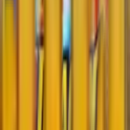
semua kalangan pemain kini memiliki kesempatan yang
sama untuk berpartisipasi dan merasakan sensasi
memenangkan hadiah besar tanpa harus mengeluarkan
modal awal yang signifikan. Ini memungkinkan strategi
pengelolaan modal yang lebih fleksibel, di mana pemain
dapat memasang banyak kombinasi angka dengan risiko
finansial yang minim.
Kemudahan bertaruh dengan bet 100 perak ini berlaku
untuk semua pasaran resmi yang tersedia di
platform
,
mulai dari pasaran SGP yang legendaris, HK yang
konsisten, SDY yang dinamis, hingga Macau yang
menawarkan banyak putaran dalam sehari. Fleksibilitas ini
memastikan bahwa pemain dapat berpindah antar pasaran
untuk mencari peluang terbaik tanpa terhalang oleh
batasan modal. Dengan banyaknya pilihan pasaran dan bet
yang super kecil, MAXISTOTO secara efektif
meningkatkan peluang pemain untuk meraih
jackpot
di
berbagai waktu result yang berbeda.