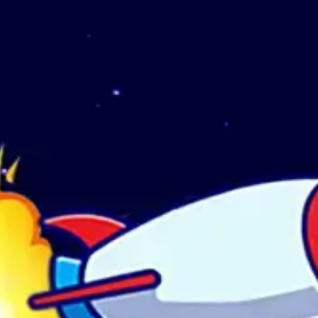
mi SGP HK SDY Macau Bet Minim
ng memprioritaskan keberagaman dan aksesibilitas bagi se
iakan, mencakup semua
market
terbesar dan paling diminati
, Pasaran Togel Sydney (SDY), hingga Pasaran Togel Macau ya
ap hasil keluaran angka adalah valid, adil, dan transparan