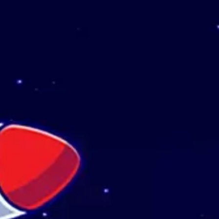
al 100 Perak Terkecil
luruh penggemar taruhan angka. Keunggulan utamanya
 di Asia. Para pemain dapat dengan mudah menemukan
ng kini semakin populer. Dengan lisensi resmi dan hasil
, memberikan rasa aman sepenuhnya kepada para
bettor
.