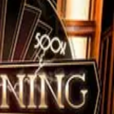
terobosan yang sangat menguntungkan, terutama bagi pemain
 yang sangat rendah ini, semua kalangan pemain kini
ngeluarkan modal awal yang signifikan. Ini memungkinkan
inansial yang minim.
asaran SGP yang legendaris, HK yang konsisten, SDY yang
berpindah antar pasaran untuk mencari peluang terbaik
ektif meningkatkan peluang pemain untuk meraih
jackpot
di
alui berbagai fitur modern. Sistem deposit dan penarikan
 dan pulsa. Situs ini juga dioptimalkan untuk perangkat
an tampilan yang responsif dan
user-friendly
pada pasaran
platform
togel
online
yang