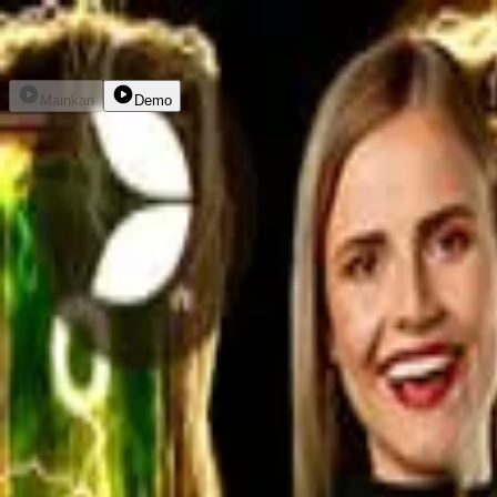
Daftar
Masuk
Mainkan
Demo
Lightning Roulette
evolutiongaming
kembali
MAXISTOTO Pasaran Togel Res
MAXISTOTO
berdiri sebagai bandar togel
online
terkemuka ya
terletak pada kelengkapan pasaran togel
Resmi
yang dised
Pasaran Togel Singapore (SGP), Pasaran Togel Hongkong (HK)
live draw
yang terintegrasi, MAXISTOTO menjamin bahwa seti