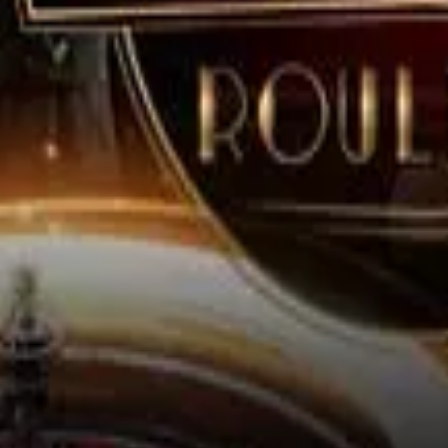
ngkan. Dengan kombinasi Pasa
jakan
Bet Minimal 100 Perak Ter
pemain yang mencari peluang me
 buktikan sendiri bahwa modal 
gel terpercaya ini.