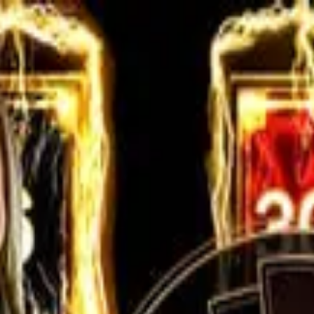
mi SGP HK SDY Macau Bet Minim
ng memprioritaskan keberagaman dan aksesibilitas bagi se
iakan, mencakup semua
market
terbesar dan paling diminati
, Pasaran Togel Sydney (SDY), hingga Pasaran Togel Macau ya
ap hasil keluaran angka adalah valid, adil, dan transparan