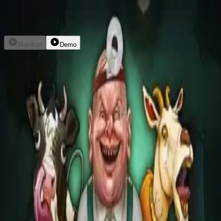
Daftar
Masuk
Mainkan
Demo
Bizarre
nolimitcity
kembali
home
explore
promo
dompet
livechat