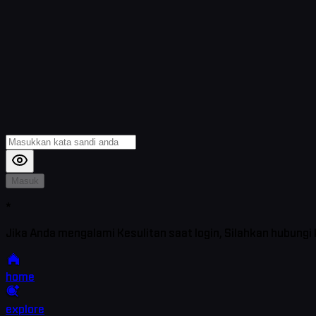
Masuk
*
Jika Anda mengalami Kesulitan saat login, Silahkan hubungi
home
explore